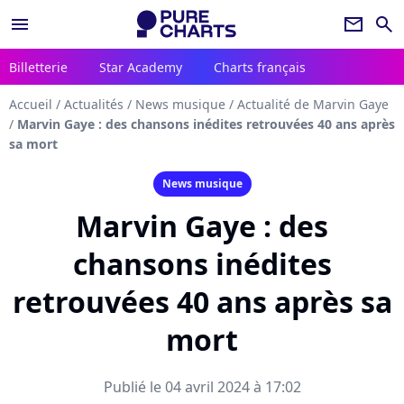
menu
newsletter
search
Billetterie
Star Academy
Charts français
Accueil
/
Actualités
/
News musique
/
Actualité de Marvin Gaye
/
Marvin Gaye : des chansons inédites retrouvées 40 ans après
sa mort
News musique
Marvin Gaye : des
chansons inédites
retrouvées 40 ans après sa
mort
Publié le 04 avril 2024 à 17:02