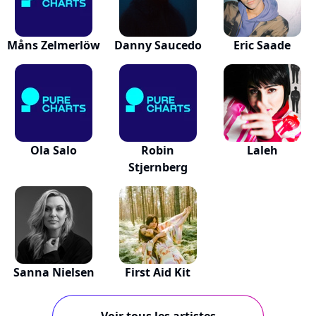
Måns Zelmerlöw
Danny Saucedo
Eric Saade
Ola Salo
Robin
Laleh
Stjernberg
Sanna Nielsen
First Aid Kit