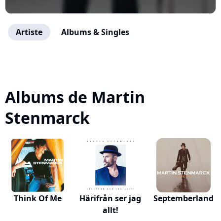
Artiste
Albums & Singles
Albums de Martin
Stenmarck
Think Of Me
Härifrån ser jag
Septemberland
allt!