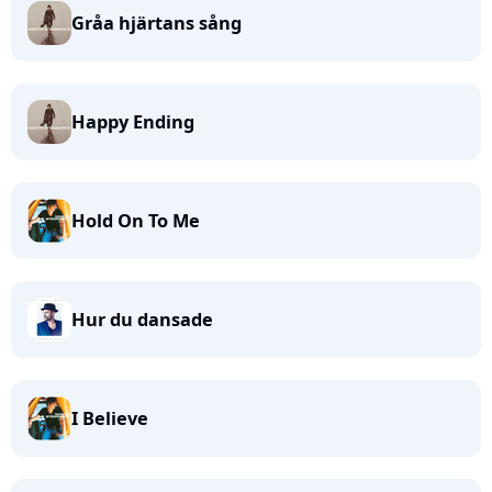
Gråa hjärtans sång
Happy Ending
Hold On To Me
Hur du dansade
I Believe