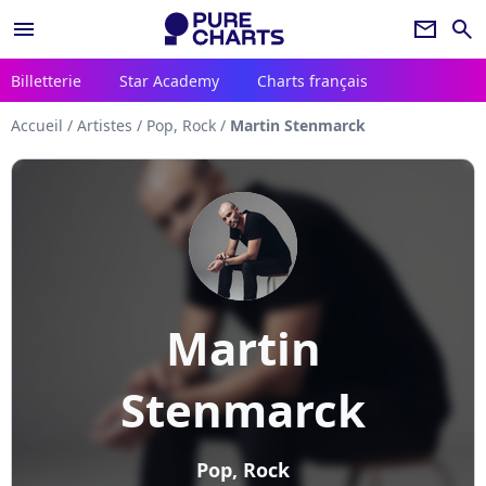
menu
newsletter
search
Billetterie
Star Academy
Charts français
Accueil
/
Artistes
/
Pop, Rock
/
Martin Stenmarck
Martin
Stenmarck
Pop, Rock