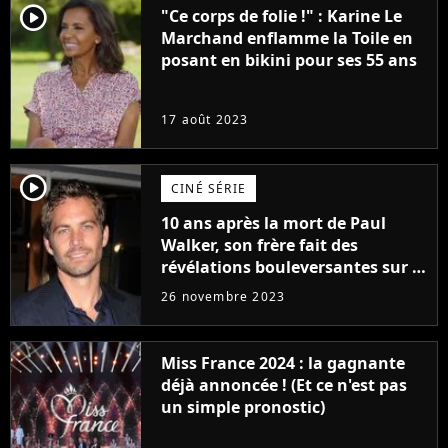
player2
"Ce corps de folie !" : Karine Le
Marchand enflamme la Toile en
posant en bikini pour ses 55 ans
17 août 2023
player2
CINÉ SÉRIE
10 ans après la mort de Paul
Walker, son frère fait des
révélations bouleversantes sur la
réaction des acteurs de Fast and
26 novembre 2023
Furious
Miss France 2024 : la gagnante
déjà annoncée ! (Et ce n'est pas
un simple pronostic)