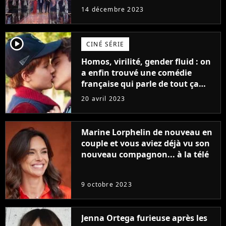
14 décembre 2023
player2
CINÉ SÉRIE
Homos, virilité, gender fluid : on
a enfin trouvé une comédie
française qui parle de tout ça
sans être super ringarde
20 avril 2023
Marine Lorphelin de nouveau en
couple et vous aviez déjà vu son
nouveau compagnon... à la télé
9 octobre 2023
Jenna Ortega furieuse après les