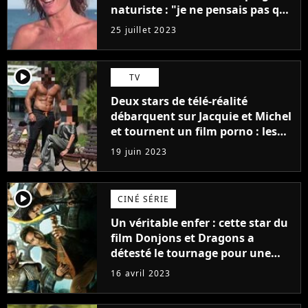
naturiste : "je ne pensais pas que
j'arriverais à le faire..."
25 juillet 2023
player2
TV
Deux stars de télé-réalité
débarquent sur Jacquie et Michel
et tournent un film porno : les
premières images du tournage
19 juin 2023
(exclu)
player2
CINÉ SÉRIE
Un véritable enfer : cette star du
film Donjons et Dragons a
détesté le tournage pour une
raison très spéciale
16 avril 2023