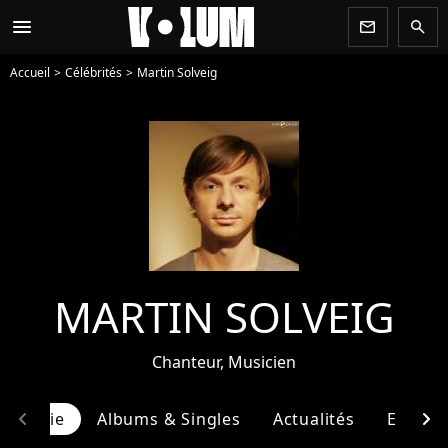
menu
newsletter
search
Accueil
Célébrités
Martin Solveig
MARTIN SOLVEIG
Chanteur, Musicien
chevron_left
chevron_right
ographie
Albums & Singles
Actualités
Entour