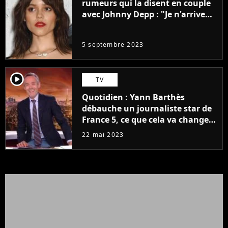
rumeurs qui la disent en couple
avec Johnny Depp : "Je n'arrive
même pas..."
5 septembre 2023
player2
TV
Quotidien : Yann Barthès
débauche un journaliste star de
France 5, ce que cela va changer
à la rentrée
22 mai 2023