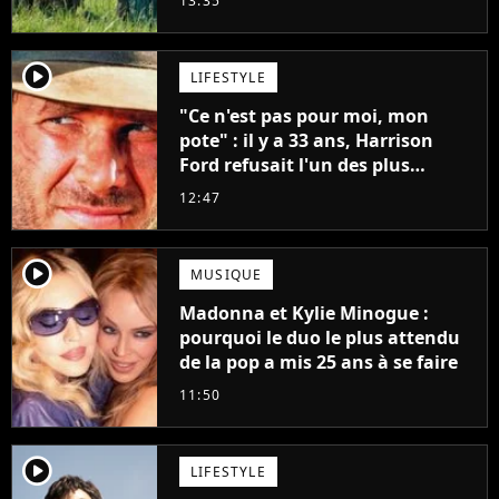
13:35
player2
LIFESTYLE
"Ce n'est pas pour moi, mon
pote" : il y a 33 ans, Harrison
Ford refusait l'un des plus
grands succès de tous les temps
12:47
player2
MUSIQUE
Madonna et Kylie Minogue :
pourquoi le duo le plus attendu
de la pop a mis 25 ans à se faire
11:50
player2
LIFESTYLE