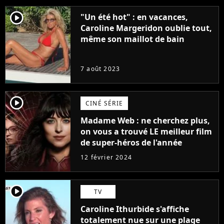
player2
"Un été hot" : en vacances,
Caroline Margeridon oublie tout,
même son maillot de bain
7 août 2023
player2
CINÉ SÉRIE
Madame Web : ne cherchez plus,
on vous a trouvé LE meilleur film
de super-héros de l'année
12 février 2024
player2
TV
Caroline Ithurbide s'affiche
totalement nue sur une plage