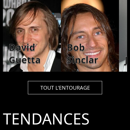
David
Bob
Guetta
Sinclar
J
TOUT L'ENTOURAGE
TENDANCES