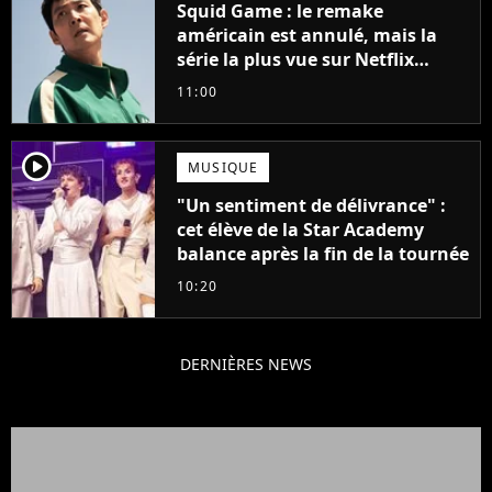
Squid Game : le remake
américain est annulé, mais la
série la plus vue sur Netflix
pourrait avoir une version
11:00
française
player2
MUSIQUE
"Un sentiment de délivrance" :
cet élève de la Star Academy
balance après la fin de la tournée
10:20
DERNIÈRES NEWS