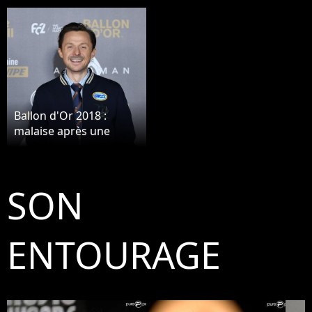
Ballon d'Or 2018 :
malaise après une
blague de Martin
Solveig, il s'explique
SON
ENTOURAGE