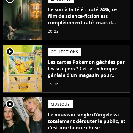
Ce soir à la télé : noté 24%, ce
film de science-fiction est
complètement raté, mais il
aurait pu être encore pire à
20:22
cause de son acteur
player2
COLLECTIONS
Les cartes Pokémon gâchées par
les scalpers ? Cette technique
géniale d'un magasin pour
ruiner les revendeurs
19:16
player2
MUSIQUE
Le nouveau single d'Angèle va
totalement dérouter le public, et
c'est une bonne chose