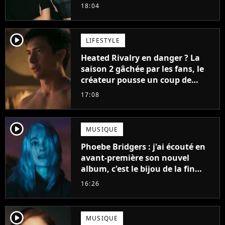
18:04
player2
LIFESTYLE
Heated Rivalry en danger ? La
saison 2 gâchée par les fans, le
créateur pousse un coup de
gueule
17:08
player2
MUSIQUE
Phoebe Bridgers : j'ai écouté en
avant-première son nouvel
album, c'est le bijou de la fin
d'été
16:26
player2
MUSIQUE