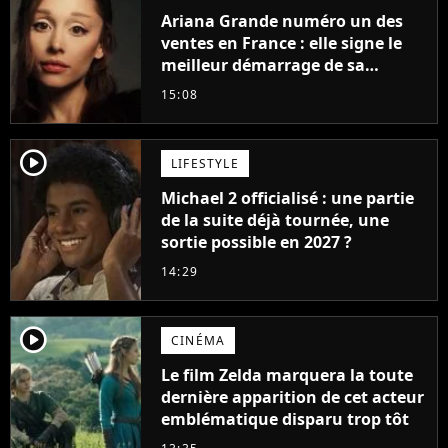
Ariana Grande numéro un des
ventes en France : elle signe le
meilleur démarrage de sa
carrière avec son album Petal
15:08
player2
LIFESTYLE
Michael 2 officialisé : une partie
de la suite déjà tournée, une
sortie possible en 2027 ?
14:29
player2
CINÉMA
Le film Zelda marquera la toute
dernière apparition de cet acteur
emblématique disparu trop tôt