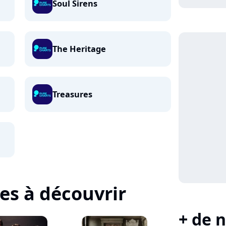
Soul Sirens
The Heritage
Treasures
tes à découvrir
+ de n