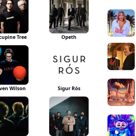
cupine Tree
Opeth
ven Wilson
Sigur Rós