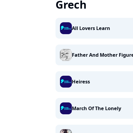
Grech
All Lovers Learn
Father And Mother Figur
Heiress
March Of The Lonely