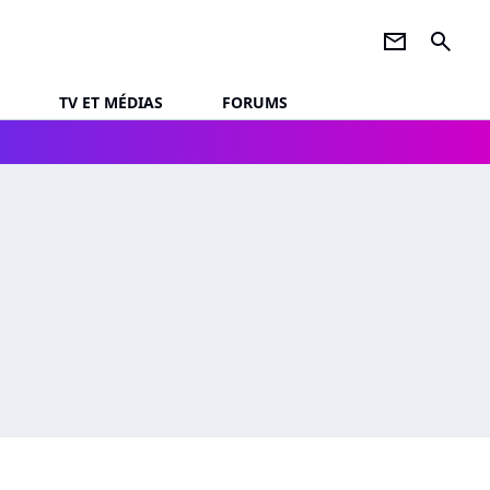
newsletter
search
TV ET MÉDIAS
FORUMS