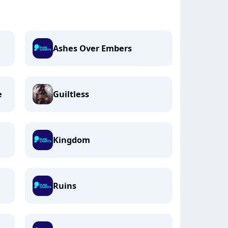
Ashes Over Embers
e
Guiltless
Kingdom
Ruins