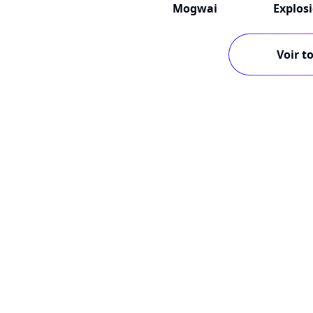
Mogwai
Explos
Voir to