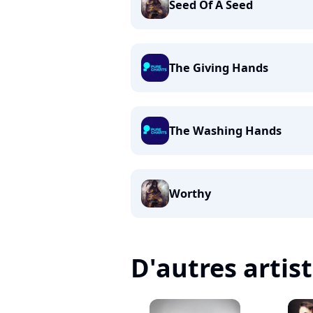
Seed Of A Seed
The Giving Hands
The Washing Hands
Worthy
D'autres artis