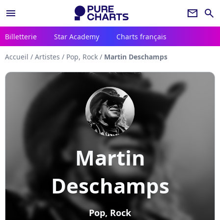
menu
newsletter
search
Billetterie
Star Academy
Charts français
Accueil
/
Artistes
/
Pop, Rock
/
Martin Deschamps
Martin
Deschamps
Pop, Rock