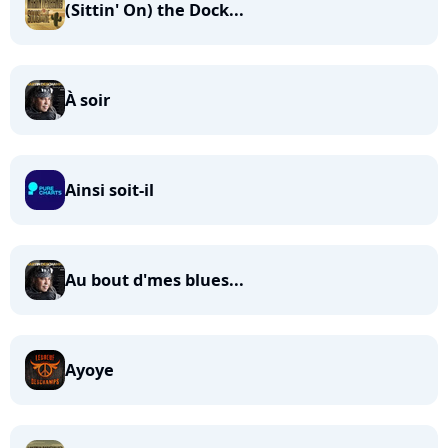
(Sittin' On) the Dock...
À soir
Ainsi soit-il
Au bout d'mes blues...
Ayoye