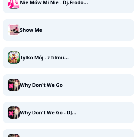
Nie Mów Mi Nie - Dj.Frodo...
Show Me
Tylko Mój - z filmu...
Why Don't We Go
Why Don't We Go - DJ...