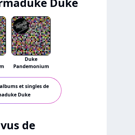
rmaduke Duke
Duke
um
Pandemonium
 albums et singles de
aduke Duke
+ vus de