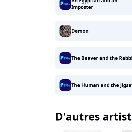
An Egyptian and an
Imposter
Demon
The Beaver and the Rabb
The Human and the Jigs
D'autres artis