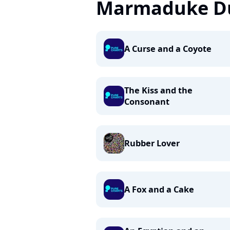
Marmaduke D
A Curse and a Coyote
The Kiss and the
Consonant
Rubber Lover
A Fox and a Cake