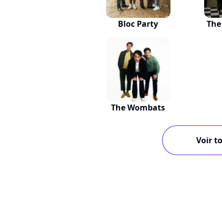
Bloc Party
The
The Wombats
Voir to