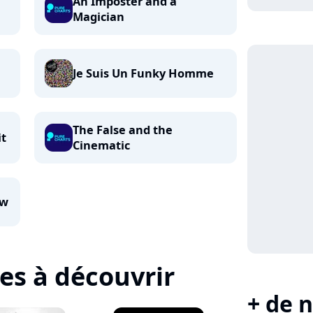
An Imposter and a
Magician
Je Suis Un Funky Homme
The False and the
it
Cinematic
aw
tes à découvrir
+ de n