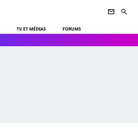
newsletter
search
TV ET MÉDIAS
FORUMS