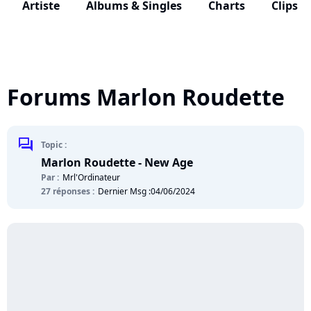
Artiste
Albums & Singles
Charts
Clips
Forums Marlon Roudette
chat
Topic :
Marlon Roudette - New Age
Par :
Mrl'Ordinateur
27 réponses :
Dernier Msg :
04/06/2024