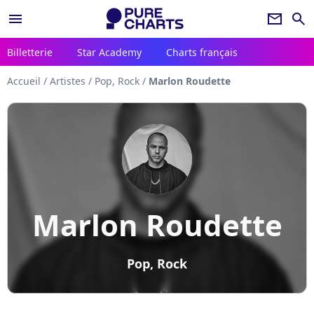
menu
newsletter
search
Billetterie
Star Academy
Charts français
Accueil
/
Artistes
/
Pop, Rock
/
Marlon Roudette
Marlon Roudette
Pop, Rock