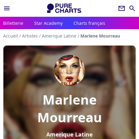
menu
newsletter
search
Billetterie
Star Academy
Charts français
Accueil
/
Artistes
/
Amerique Latine
/
Marlene Mourreau
Marlene
Mourreau
Amerique Latine