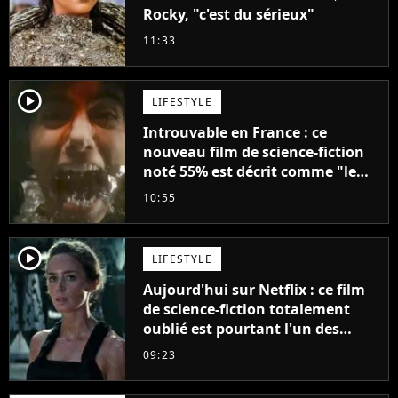
Rocky, "c'est du sérieux"
11:33
player2
LIFESTYLE
Introuvable en France : ce
nouveau film de science-fiction
noté 55% est décrit comme "le
plus stupide de l'année"
10:55
player2
LIFESTYLE
Aujourd'hui sur Netflix : ce film
de science-fiction totalement
oublié est pourtant l'un des
meilleurs des années 2010
09:23