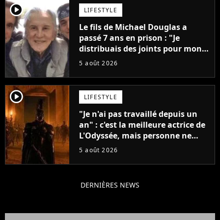
player2
LIFESTYLE
Le fils de Michael Douglas a
passé 7 ans en prison : "Je
distribuais des joints pour mon
père"
5 août 2026
player2
LIFESTYLE
"Je n'ai pas travaillé depuis un
an" : c'est la meilleure actrice de
L'Odyssée, mais personne ne
veut lui donner de rôle au
5 août 2026
cinéma
DERNIÈRES NEWS