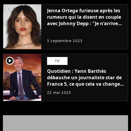
Jenna Ortega furieuse après les
rumeurs qui la disent en couple
avec Johnny Depp : "Je n'arrive
même pas..."
5 septembre 2023
player2
TV
Quotidien : Yann Barthès
débauche un journaliste star de
France 5, ce que cela va changer
à la rentrée
22 mai 2023