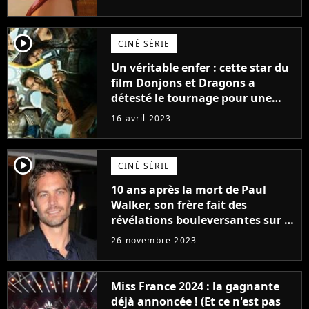
player2
CINÉ SÉRIE
Un véritable enfer : cette star du
film Donjons et Dragons a
détesté le tournage pour une
raison très spéciale
16 avril 2023
player2
CINÉ SÉRIE
10 ans après la mort de Paul
Walker, son frère fait des
révélations bouleversantes sur la
réaction des acteurs de Fast and
26 novembre 2023
Furious
Miss France 2024 : la gagnante
déjà annoncée ! (Et ce n'est pas