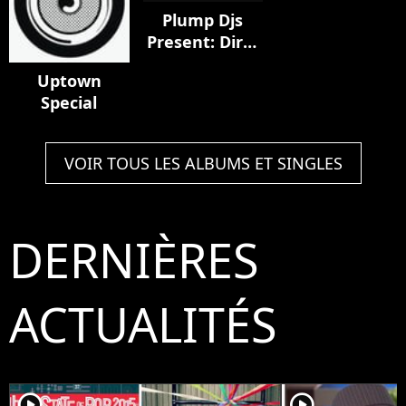
Plump Djs
Present: Dirty
Weekend
Uptown
Special
VOIR TOUS LES ALBUMS ET SINGLES
DERNIÈRES
ACTUALITÉS
player2
player2