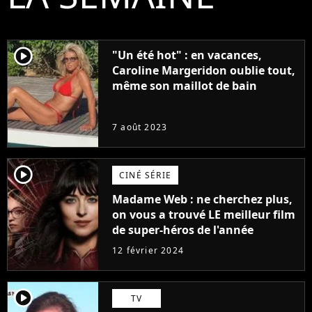
player2
"Un été hot" : en vacances,
Caroline Margeridon oublie tout,
même son maillot de bain
7 août 2023
player2
CINÉ SÉRIE
Madame Web : ne cherchez plus,
on vous a trouvé LE meilleur film
de super-héros de l'année
12 février 2024
player2
TV