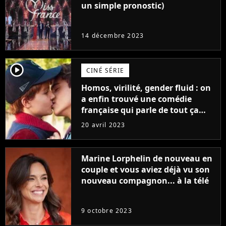
un simple pronostic)
14 décembre 2023
player2
CINÉ SÉRIE
Homos, virilité, gender fluid : on
a enfin trouvé une comédie
française qui parle de tout ça
sans être super ringarde
20 avril 2023
Marine Lorphelin de nouveau en
couple et vous aviez déjà vu son
nouveau compagnon... à la télé
9 octobre 2023