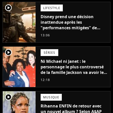
player2
LIFESTYLE
Disney prend une décision
inattendue après les
"performances mitigées" de
Vaiana et The Mandalorian &
13:06
Grogu au box-office
player2
SÉRIES
Ni Michael ni Janet : le
personnage le plus controversé
de la famille Jackson va avoir le
droit à sa propre série
12:18
player2
MUSIQUE
Rihanna ENFIN de retour avec
un nouvel album ? Selon A$AP