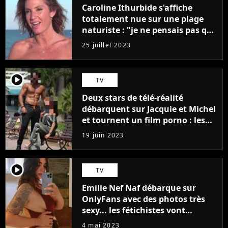
Caroline Ithurbide s'affiche
totalement nue sur une plage
naturiste : "je ne pensais pas que
j'arriverais à le faire..."
25 juillet 2023
player2
TV
Deux stars de télé-réalité
débarquent sur Jacquie et Michel
et tournent un film porno : les
premières images du tournage
19 juin 2023
(exclu)
player2
TV
Emilie Nef Naf débarque sur
OnlyFans avec des photos très
sexy... les fétichistes vont
prendre leur pied !
4 mai 2023