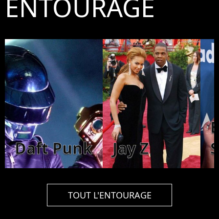
ENTOURAGE
B
Daft Punk
Jay Z
S
TOUT L'ENTOURAGE