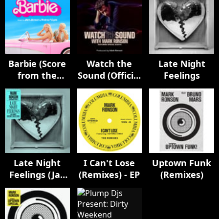
Barbie (Score
Watch the
Late Night
from the
Sound (Official
Feelings
Original
Soundtrack)
Motion
Picture
Soundtrack)
Late Night
I Can't Lose
Uptown Funk
Feelings (Jax
(Remixes) - EP
(Remixes)
Jones
Midnight
Snack Remix)