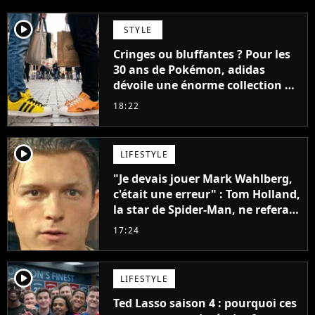
player2
STYLE
Cringes ou bluffantes ? Pour les
30 ans de Pokémon, adidas
dévoile une énorme collection de
sneakers et je ne sais pas quoi en
18:22
penser
player2
LIFESTYLE
"Je devais jouer Mark Wahlberg,
c'était une erreur" : Tom Holland,
la star de Spider-Man, ne referait
pas ce blockbuster
17:24
player2
LIFESTYLE
Ted Lasso saison 4 : pourquoi ces