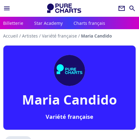
menu
newsletter
search
Billetterie
Star Academy
Charts français
Accueil
/
Artistes
/
Variété française
/
Maria Candido
Maria Candido
Variété française