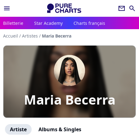
menu
newsletter
search
Billetterie
Star Academy
Charts français
Accueil
/
Artistes
/
Maria Becerra
Maria Becerra
Artiste
Albums & Singles