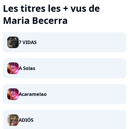
Les titres les + vus de
Maria Becerra
7 VIDAS
A Solas
Acaramelao
ADIÓS