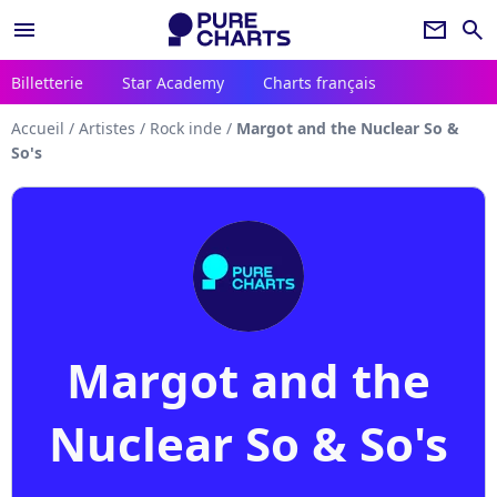
menu
newsletter
search
Billetterie
Star Academy
Charts français
Accueil
/
Artistes
/
Rock inde
/
Margot and the Nuclear So &
So's
Margot and the
Nuclear So & So's