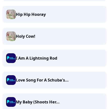
Hip Hip Hooray
Holy Cow!
I Am A Lightning Rod
Love Song For A Schuba's...
My Baby (Shoots Her...