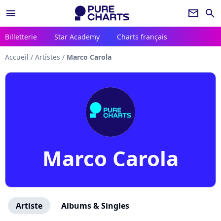
menu
newsletter
search
Billetterie
Star Academy
Charts français
Accueil
/
Artistes
/
Marco Carola
Marco Carola
Artiste
Albums & Singles