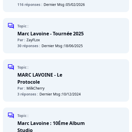
116 réponses :
Dernier Msg :
05/02/2026
chat
Topic :
Marc Lavoine - Tournée 2025
Par :
ZayFLox
30 réponses :
Dernier Msg :
18/06/2025
chat
Topic :
MARC LAVOINE - Le
Protocole
Par :
MilkCherry
3 réponses :
Dernier Msg :
10/12/2024
chat
Topic :
Marc Lavoine : 10Éme Album
Studio