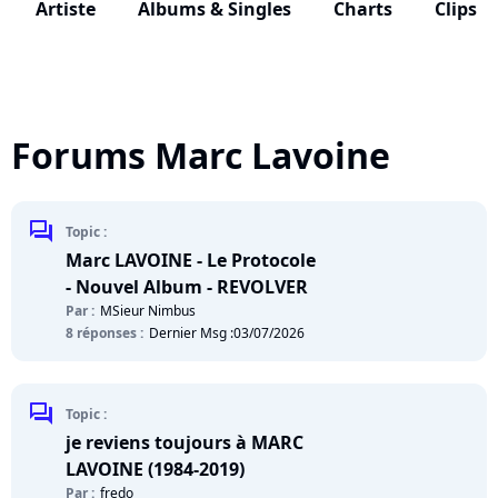
Artiste
Albums & Singles
Charts
Clips
Forums Marc Lavoine
chat
Topic :
Marc LAVOINE - Le Protocole
- Nouvel Album - REVOLVER
Par :
MSieur Nimbus
8 réponses :
Dernier Msg :
03/07/2026
chat
Topic :
je reviens toujours à MARC
LAVOINE (1984-2019)
Par :
fredo