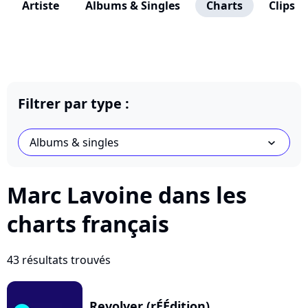
Artiste
Albums & Singles
Charts
Clips
Filtrer par type :
Albums & singles
chevron_bot
Marc Lavoine dans les
charts français
43 résultats trouvés
Revolver (rÉÉdition)