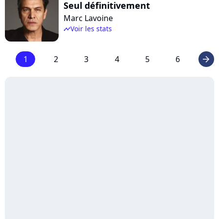
Seul définitivement
Marc Lavoine
Voir les stats
timeline
1
2
3
4
5
6
arrow_right