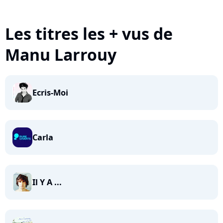
Les titres les + vus de
Manu Larrouy
Ecris-Moi
Carla
Il Y A ...