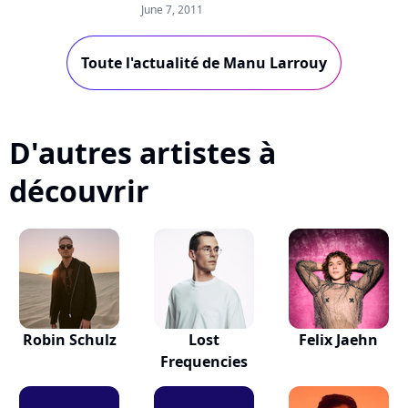
et nouvel album "Des mots doux, des
June 7, 2011
mots durs" ne sera disponible qu'à...
Toute l'actualité de Manu Larrouy
D'autres artistes à
découvrir
Robin Schulz
Lost
Felix Jaehn
Frequencies