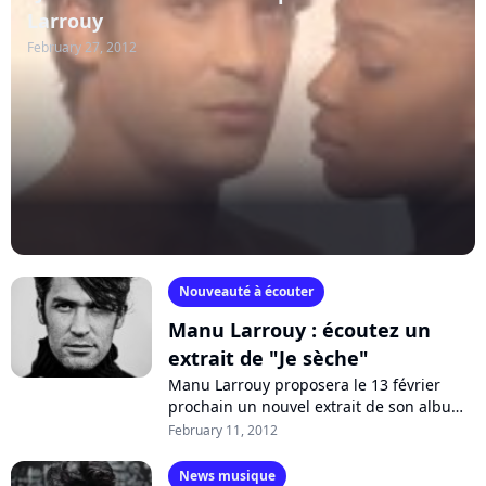
Larrouy
February 27, 2012
Nouveauté à écouter
Manu Larrouy : écoutez un
extrait de "Je sèche"
Manu Larrouy proposera le 13 février
prochain un nouvel extrait de son album
"Des mots doux, des mots durs". "Je
February 11, 2012
sèche" est le single qui bénéficiera...
News musique