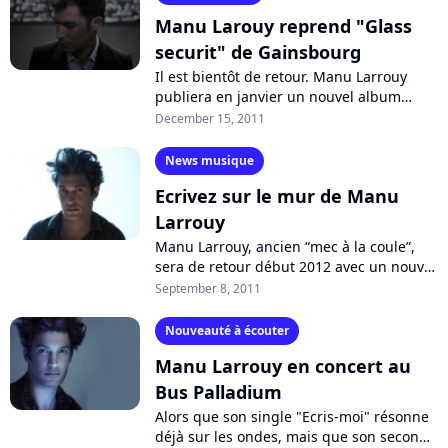
Manu Larouy reprend "Glass
securit" de Gainsbourg
Il est bientôt de retour. Manu Larrouy
publiera en janvier un nouvel album
intitulé "Des mots doux, des mots durs".
December 15, 2011
Il a commencé la promo de son album...
News musique
Ecrivez sur le mur de Manu
Larrouy
Manu Larrouy, ancien “mec à la coule”,
sera de retour début 2012 avec un nouvel
album qui en surprendra plus d’un. Fort
September 8, 2011
de sa rencontre avec Jean-Christophe...
Nouveauté à écouter
Manu Larrouy en concert au
Bus Palladium
Alors que son single "Ecris-moi" résonne
déjà sur les ondes, mais que son second