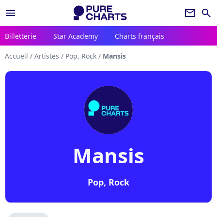
menu
newsletter
search
Billetterie
Star Academy
Charts français
Accueil
/
Artistes
/
Pop, Rock
/
Mansis
Mansis
Pop, Rock