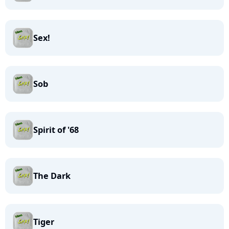
Sex!
Sob
Spirit of '68
The Dark
Tiger