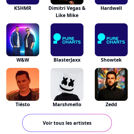
KSHMR
Dimitri Vegas &
Hardwell
Like Mike
W&W
BlasterJaxx
Showtek
Tiësto
Marshmello
Zedd
Voir tous les artistes