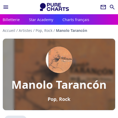
menu
newsletter
search
Billetterie
Star Academy
Charts français
Accueil
/
Artistes
/
Pop, Rock
/
Manolo Tarancón
Manolo Tarancón
Pop, Rock