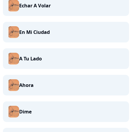
Echar A Volar
En Mi Ciudad
A Tu Lado
Ahora
Dime