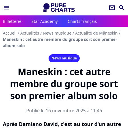
menu
newsletter
search
Billetterie
Star Academy
Charts français
Accueil
/
Actualités
/
News musique
/
Actualité de Måneskin
/
Maneskin : cet autre membre du groupe sort son premier
album solo
News musique
Maneskin : cet autre
membre du groupe sort
son premier album solo
Publié le 16 novembre 2025 à 11:46
Après Damiano David, c'est au tour d'un autre