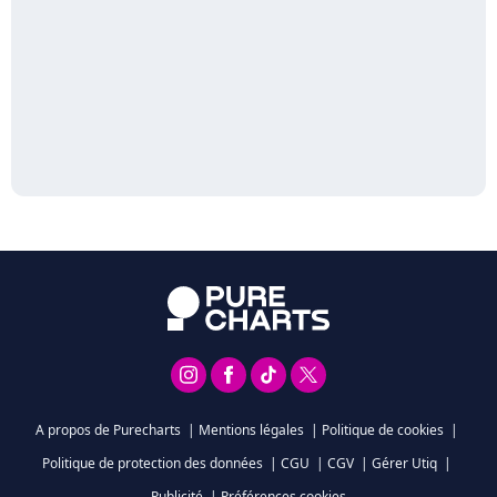
A propos de Purecharts
|
Mentions légales
|
Politique de cookies
|
Politique de protection des données
|
CGU
|
CGV
|
Gérer Utiq
|
Publicité
|
Préférences cookies