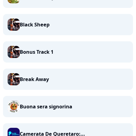
Black Sheep
Bonus Track 1
Break Away
Buona sera signorina
Camerata De Queretaro:...