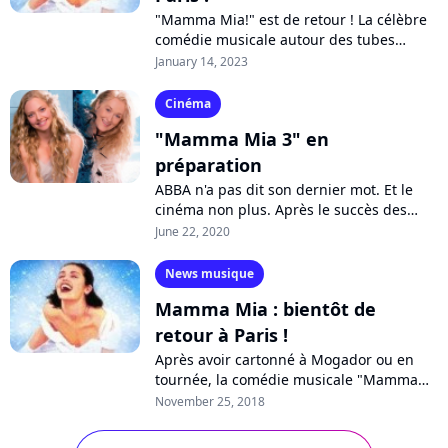
"Mamma Mia!" est de retour ! La célèbre
comédie musicale autour des tubes
d'ABBA revient cette année au Casino de
January 14, 2023
Paris pour 90 représentations
exceptionnelles....
Cinéma
"Mamma Mia 3" en
préparation
ABBA n'a pas dit son dernier mot. Et le
cinéma non plus. Après le succès des
deux premiers films, qui ont rapporté
June 22, 2020
plus d'un milliard de dollars de recettes...
News musique
Mamma Mia : bientôt de
retour à Paris !
Après avoir cartonné à Mogador ou en
tournée, la comédie musicale "Mamma
Mia" reviendra poser ses valises en
November 25, 2018
France, à la Seine Musicale du 4 au 20
octobre...