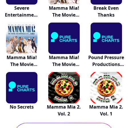
Severe
Mamma Mia!
Break Even
Entertainment
The Movie
Thanks
Presents...
Soundtrack
Mamma Mia!
Mamma Mia!
Pound Pressure
The Movie
The Movie
Productions
Soundtrack
Soundtrack
20...
No Secrets
Mamma Mia 2.
Mamma Mia 2.
Vol. 2
Vol. 1