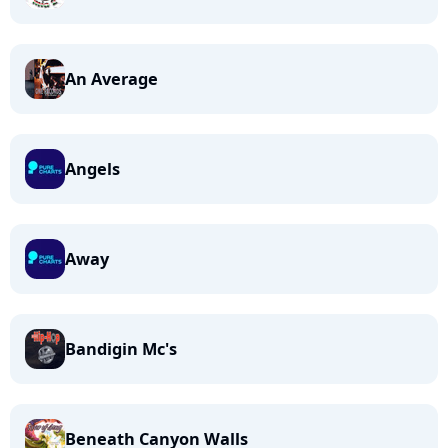
An Average
Angels
Away
Bandigin Mc's
Beneath Canyon Walls