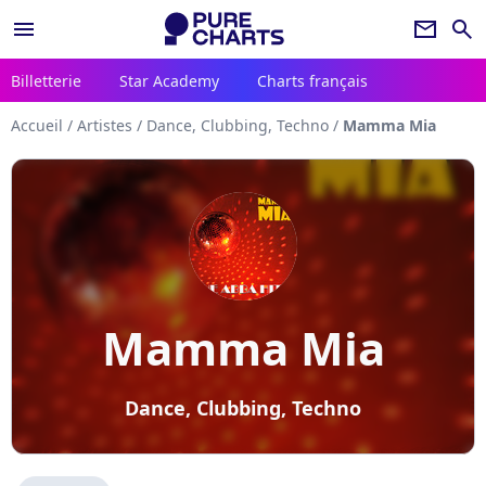
menu
newsletter
search
Billetterie
Star Academy
Charts français
Accueil
/
Artistes
/
Dance, Clubbing, Techno
/
Mamma Mia
Mamma Mia
Dance, Clubbing, Techno