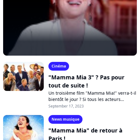
Cinéma
"Mamma Mia 3" ? Pas pour
tout de suite !
Un troisième film "Mamma Mia!" verra-t-il
bientôt le jour ? Si tous les acteurs
semblent partants, plusieurs problèmes
September 17, 2023
subsistent. Tout d'abord, il faut...
News musique
"Mamma Mia" de retour à
Paris !