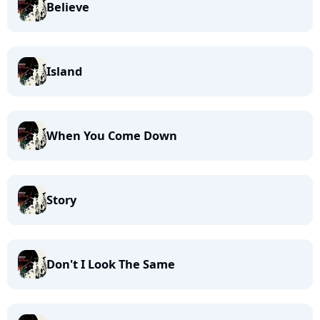
Believe
Island
When You Come Down
Story
Don't I Look The Same