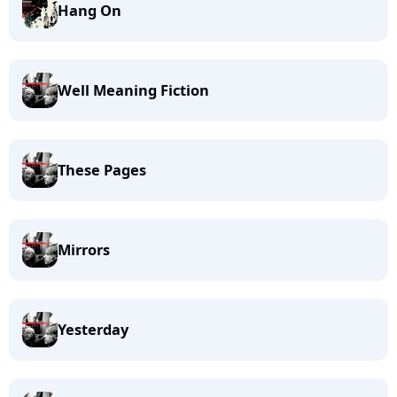
Hang On
Well Meaning Fiction
These Pages
Mirrors
Yesterday