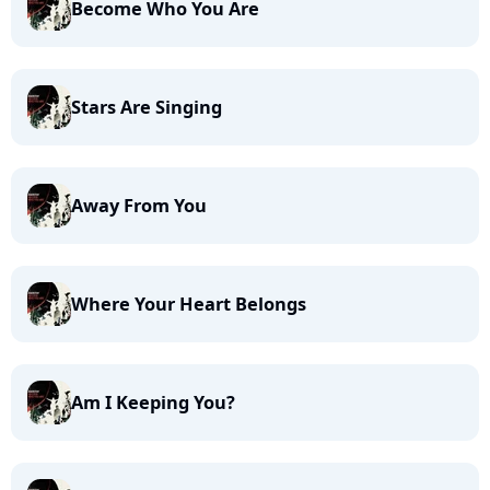
Become Who You Are
Stars Are Singing
Away From You
Where Your Heart Belongs
Am I Keeping You?