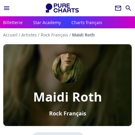
menu
newsletter
search
Billetterie
Star Academy
Charts français
Accueil
/
Artistes
/
Rock Français
/
Maidi Roth
Maidi Roth
Rock Français