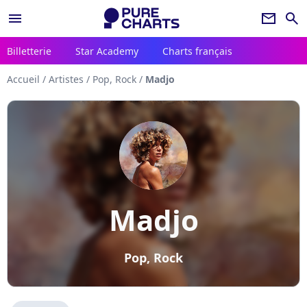
menu
newsletter
search
Billetterie
Star Academy
Charts français
Accueil
/
Artistes
/
Pop, Rock
/
Madjo
Madjo
Pop, Rock