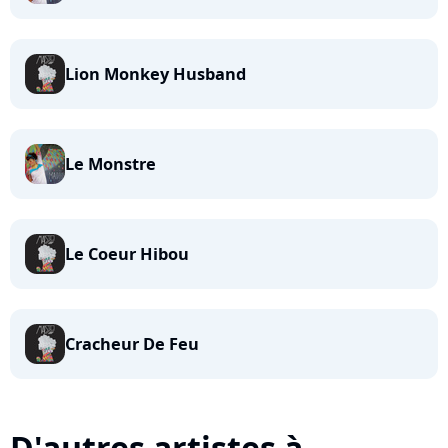
Lion Monkey Husband
Le Monstre
Le Coeur Hibou
Cracheur De Feu
D'autres artistes à