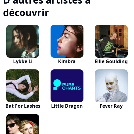
découvrir
Lykke Li
Kimbra
Ellie Goulding
Bat For Lashes
Little Dragon
Fever Ray