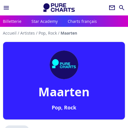
menu
newsletter
search
Billetterie
Star Academy
Charts français
Accueil
/
Artistes
/
Pop, Rock
/
Maarten
Maarten
Pop, Rock