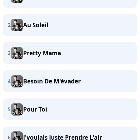
Au Soleil
2
Pretty Mama
3
Besoin De M'évader
4
Pour Toi
5
J'voulais Juste Prendre L'air
6