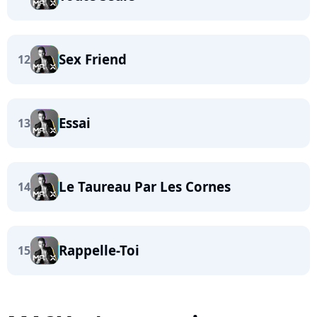
Sex Friend
12
Essai
13
Le Taureau Par Les Cornes
14
Rappelle-Toi
15