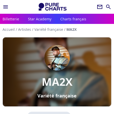
menu
newsletter
search
Billetterie
Star Academy
Charts français
Accueil
/
Artistes
/
Variété française
/
MA2X
MA2X
Variété française