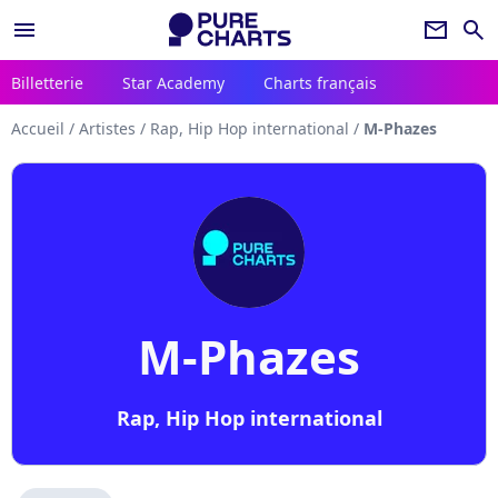
menu
newsletter
search
Billetterie
Star Academy
Charts français
Accueil
/
Artistes
/
Rap, Hip Hop international
/
M-Phazes
M-Phazes
Rap, Hip Hop international