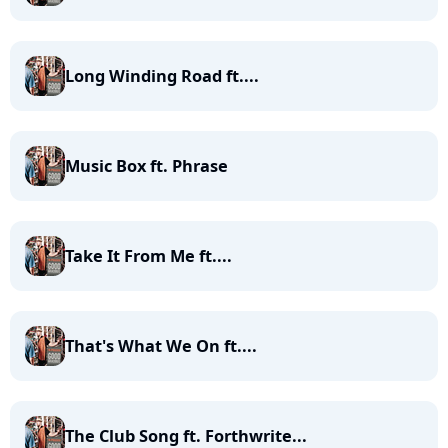
Long Winding Road ft....
Music Box ft. Phrase
Take It From Me ft....
That's What We On ft....
The Club Song ft. Forthwrite...