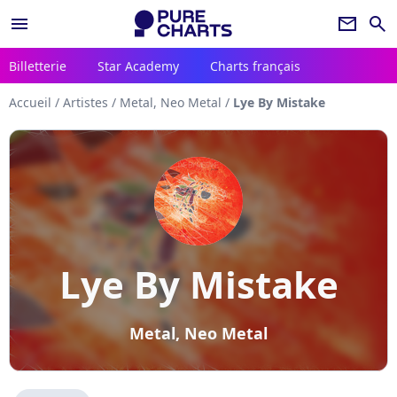
menu
newsletter
search
Billetterie
Star Academy
Charts français
Accueil
/
Artistes
/
Metal, Neo Metal
/
Lye By Mistake
Lye By Mistake
Metal, Neo Metal