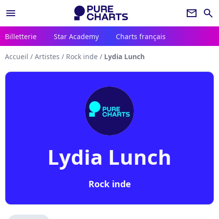
menu
newsletter
search
Billetterie
Star Academy
Charts français
Accueil
/
Artistes
/
Rock inde
/
Lydia Lunch
Lydia Lunch
Rock inde