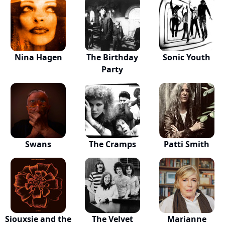
Nina Hagen
The Birthday
Sonic Youth
Party
Swans
The Cramps
Patti Smith
Siouxsie and the
The Velvet
Marianne