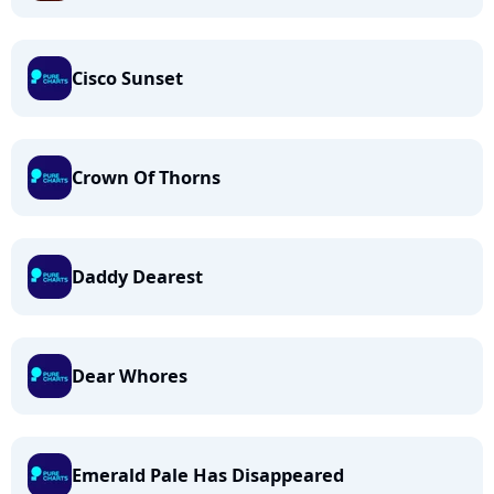
Cisco Sunset
Crown Of Thorns
Daddy Dearest
Dear Whores
Emerald Pale Has Disappeared