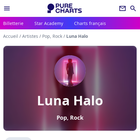
menu
newsletter
search
Billetterie
Star Academy
Charts français
Accueil
/
Artistes
/
Pop, Rock
/
Luna Halo
Luna Halo
Pop, Rock