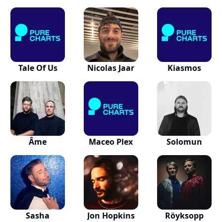
Tale Of Us
Nicolas Jaar
Kiasmos
Âme
Maceo Plex
Solomun
Sasha
Jon Hopkins
Röyksopp