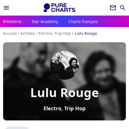
menu
newsletter
search
Billetterie
Star Academy
Charts français
Accueil
/
Artistes
/
Electro, Trip Hop
/
Lulu Rouge
Lulu Rouge
Electro, Trip Hop