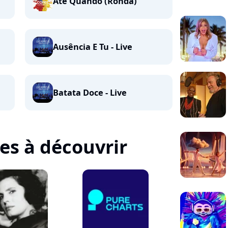
Até Quando (Ronda)
Ausência E Tu - Live
Batata Doce - Live
tes à découvrir