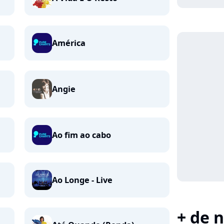
América
Angie
Ao fim ao cabo
Ao Longe - Live
+ de n