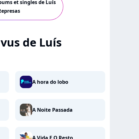
lbums et singles de Luís
Represas
+ vus de Luís
A hora do lobo
A Noite Passada
A Vida E O Resto