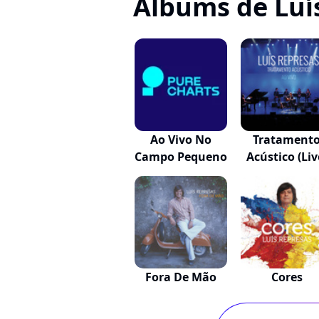
Albums de Luí
Ao Vivo No
Tratament
Campo Pequeno
Acústico (Liv
Fora De Mão
Cores