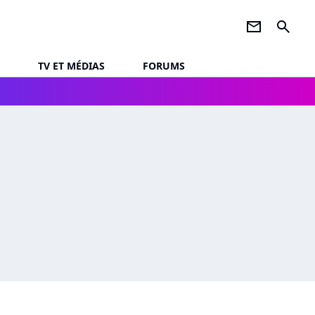
newsletter
search
TV ET MÉDIAS
FORUMS