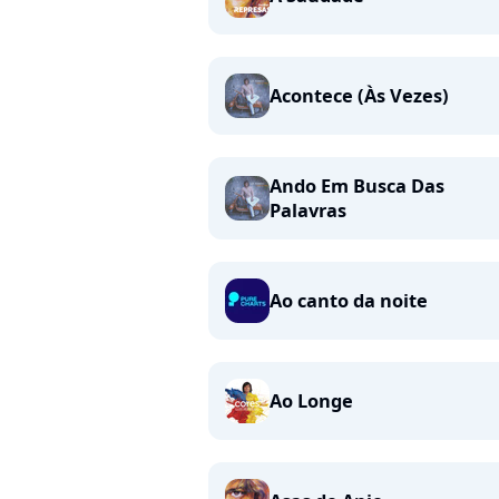
Acontece (Às Vezes)
Ando Em Busca Das
Palavras
Ao canto da noite
Ao Longe