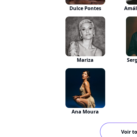
Dulce Pontes
Amál
Mariza
Ser
Ana Moura
Voir to