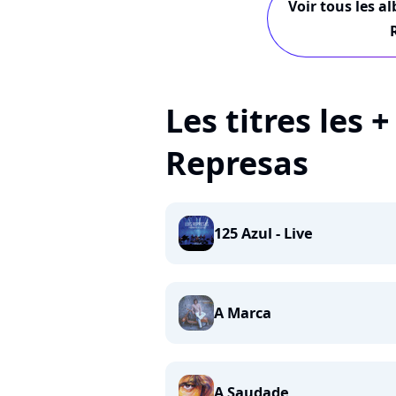
Voir tous les a
Les titres les 
Represas
125 Azul - Live
A Marca
A Saudade