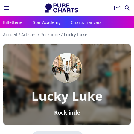
menu
newsletter
search
Billetterie
Star Academy
Charts français
Accueil
/
Artistes
/
Rock inde
/
Lucky Luke
Lucky Luke
Rock inde