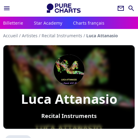
menu
newsletter
search
Billetterie
Star Academy
Charts français
Accueil
/
Artistes
/
Recital Instruments
/
Luca Attanasio
Luca Attanasio
Recital Instruments