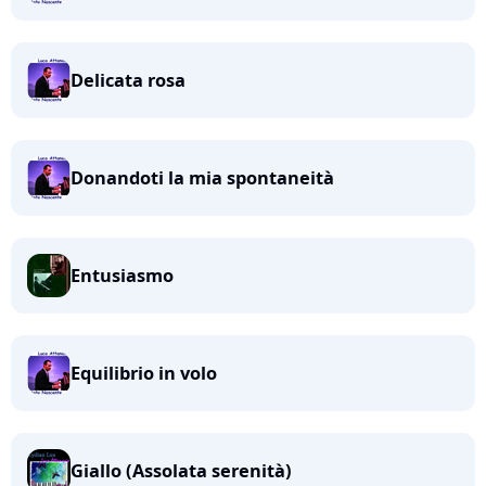
Delicata rosa
Donandoti la mia spontaneità
Entusiasmo
Equilibrio in volo
Giallo (Assolata serenità)