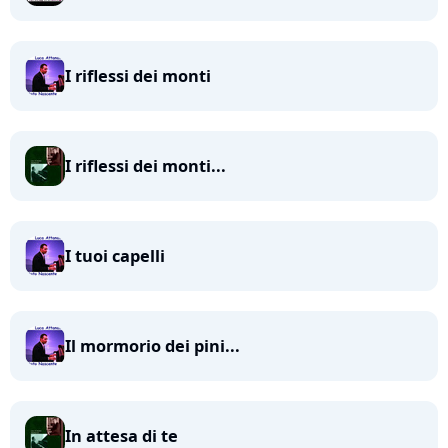
I riflessi dei monti
I riflessi dei monti...
I tuoi capelli
Il mormorio dei pini...
In attesa di te