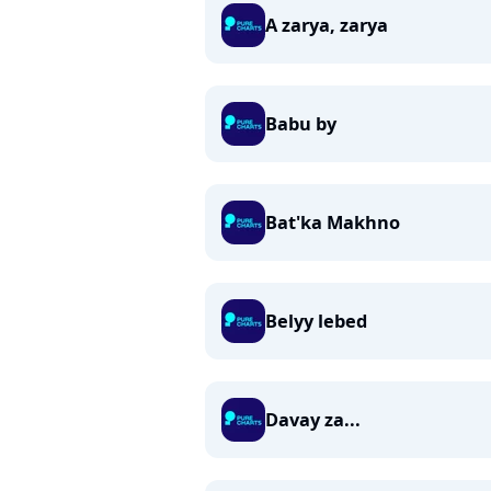
A zarya, zarya
Babu by
Bat'ka Makhno
Belyy lebed
Davay za...