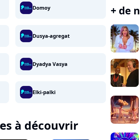
+ de n
Domoy
Dusya-agregat
Dyadya Vasya
Elki-palki
tes à découvrir