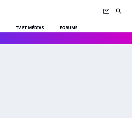
newsletter
search
TV ET MÉDIAS
FORUMS