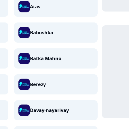
Atas
Babushka
Batka Mahno
Berezy
Davay-nayarivay