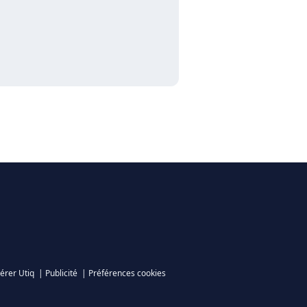
érer Utiq
|
Publicité
|
Préférences cookies