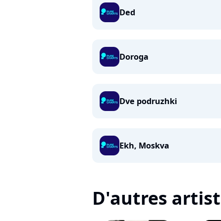
Ded
Doroga
Dve podruzhki
Ekh, Moskva
D'autres artis