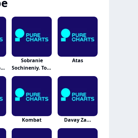
be
Sobranie
Atas
om
Sochineniy. Tom
3
Kombat
Davay Za...