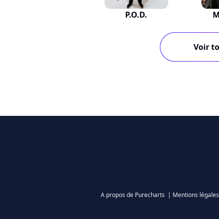
P.O.D.
M
Voir to
A propos de Purecharts
|
Mentions légales