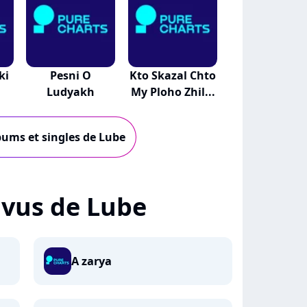
ki
Pesni O
Kto Skazal Chto
Ludyakh
My Ploho Zhil...
lbums et singles de Lube
+ vus de Lube
A zarya