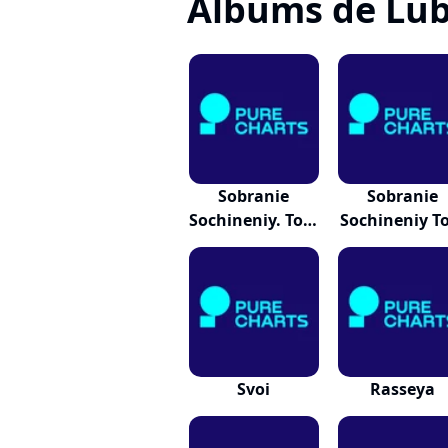
Albums de Lu
Sobranie
Sobranie
Sochineniy. Tom
Sochineniy T
2
1
Svoi
Rasseya