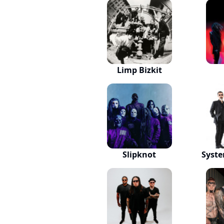
Limp Bizkit
Slipknot
Syst