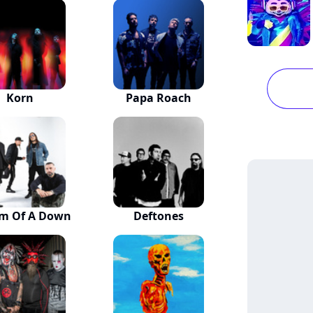
Korn
Papa Roach
em Of A Down
Deftones