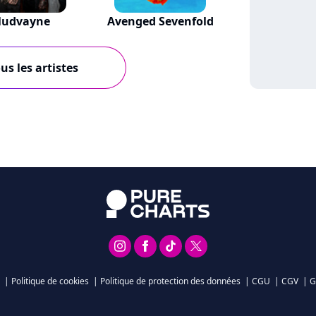
udvayne
Avenged Sevenfold
us les artistes
|
Politique de cookies
|
Politique de protection des données
|
CGU
|
CGV
|
G