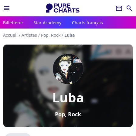
menu
newsletter
search
Billetterie
Star Academy
Charts français
Accueil
/
Artistes
/
Pop, Rock
/
Luba
Luba
Pop, Rock