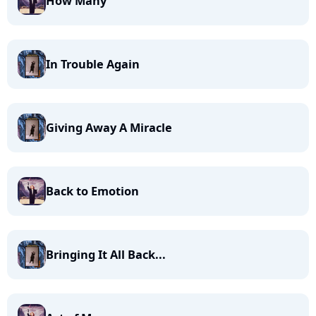
How Many
In Trouble Again
Giving Away A Miracle
Back to Emotion
Bringing It All Back...