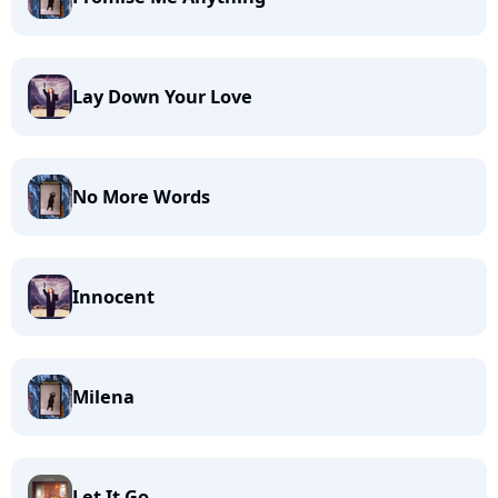
Lay Down Your Love
No More Words
Innocent
Milena
Let It Go