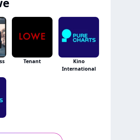
we
ss
Tenant
Kino
International