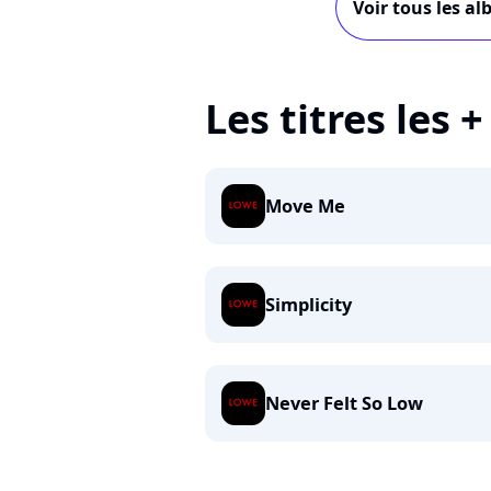
Voir tous les a
Les titres les 
Move Me
Simplicity
Never Felt So Low