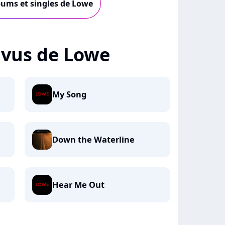
lbums et singles de Lowe
+ vus de Lowe
My Song
Down the Waterline
Hear Me Out