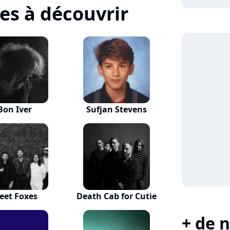
tes à découvrir
Bon Iver
Sufjan Stevens
leet Foxes
Death Cab for Cutie
+ de n