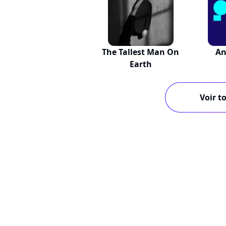
The Tallest Man On
An
Earth
Voir to