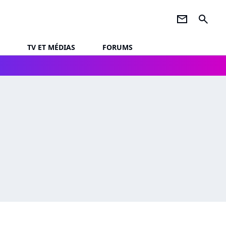
newsletter
search
TV ET MÉDIAS
FORUMS