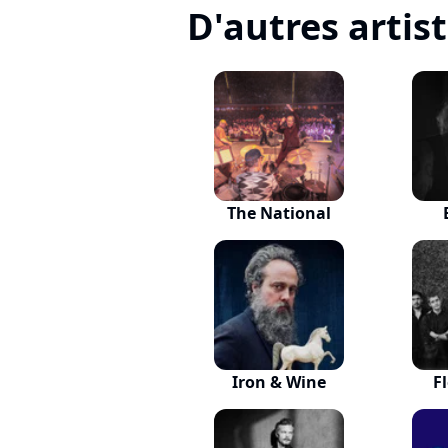
D'autres artis
The National
Iron & Wine
F