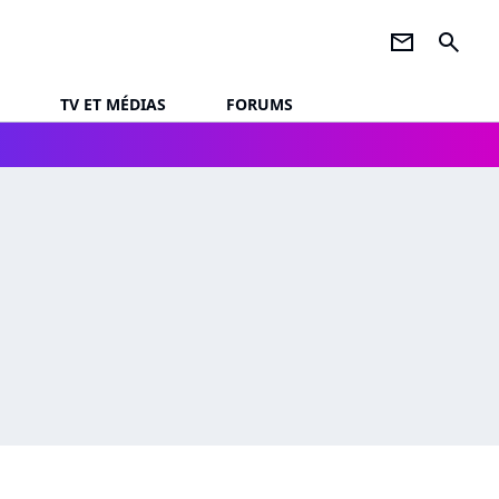
newsletter
search
TV ET MÉDIAS
FORUMS