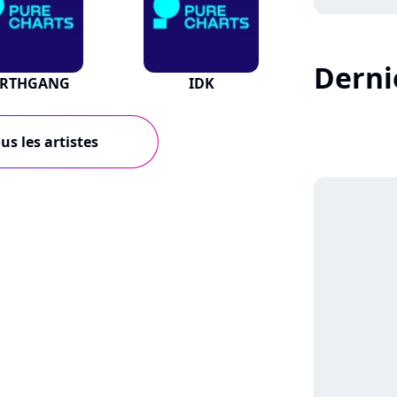
Dernie
ARTHGANG
IDK
player2
us les artistes