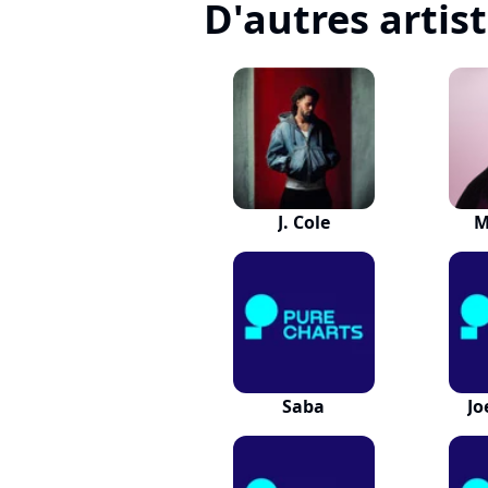
D'autres artis
J. Cole
M
Saba
Jo