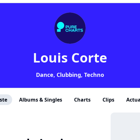
Louis Corte
Dance, Clubbing, Techno
ste
Albums & Singles
Charts
Clips
Actua