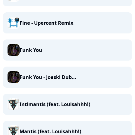
Fine - Upercent Remix
Funk You
Funk You - Joeski Dub...
Intimantis (feat. Louisahhh!)
Mantis (feat. Louisahhh!)