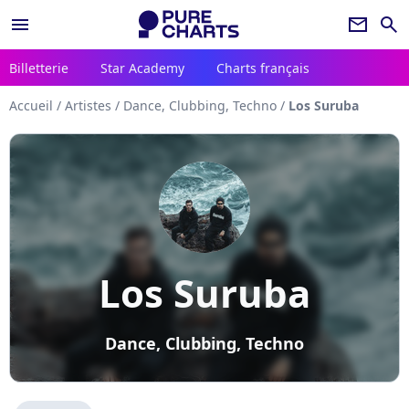
menu
newsletter
search
Billetterie
Star Academy
Charts français
Accueil
/
Artistes
/
Dance, Clubbing, Techno
/
Los Suruba
Los Suruba
Dance, Clubbing, Techno