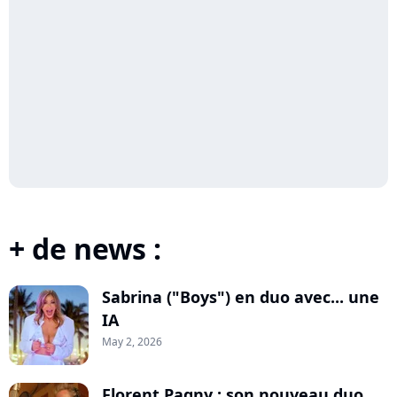
+ de news :
Sabrina ("Boys") en duo avec... une
IA
May 2, 2026
Florent Pagny : son nouveau duo