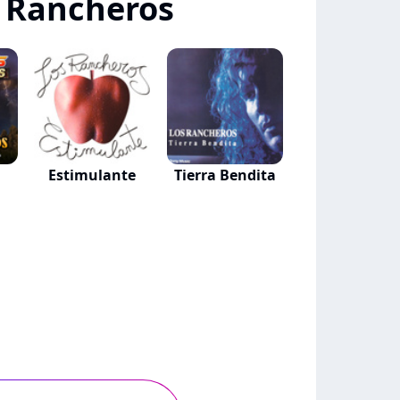
 Rancheros
Estimulante
Tierra Bendita