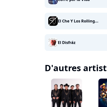
El Che Y Los Rolling...
El Disfráz
D'autres artis