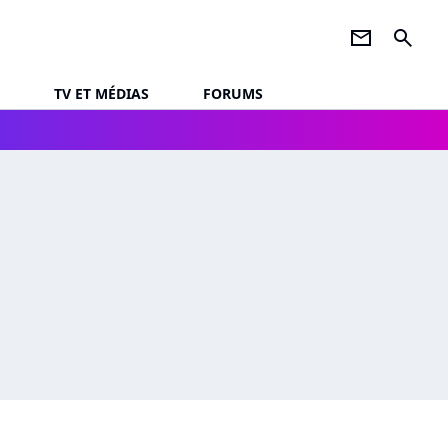
newsletter
search
TV ET MÉDIAS
FORUMS