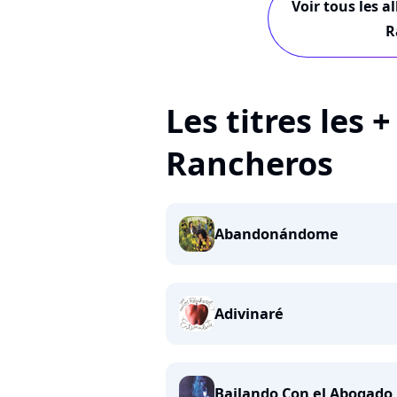
Voir tous les a
R
Les titres les 
Rancheros
Abandonándome
Adivinaré
Bailando Con el Abogado