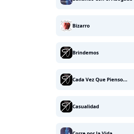
Bizarro
Brindemos
Cada Vez Que Pienso...
Casualidad
Corre por la Vida