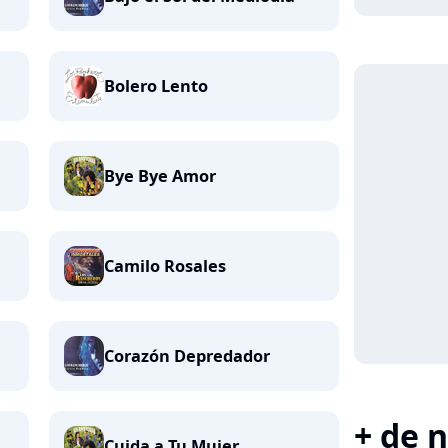
Bolero Lento
Bye Bye Amor
Camilo Rosales
Corazón Depredador
+ de n
Cuida a Tu Mujer