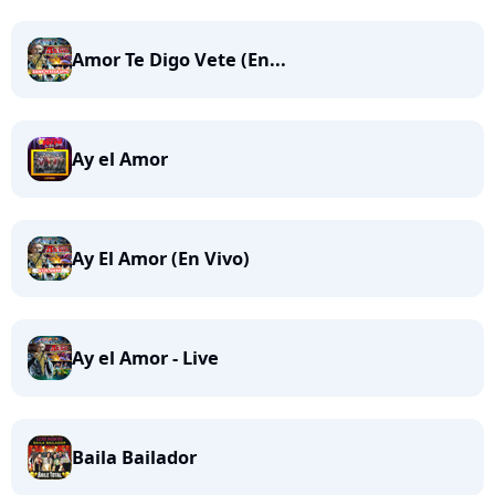
Amor Te Digo Vete (En...
Ay el Amor
Ay El Amor (En Vivo)
Ay el Amor - Live
Baila Bailador