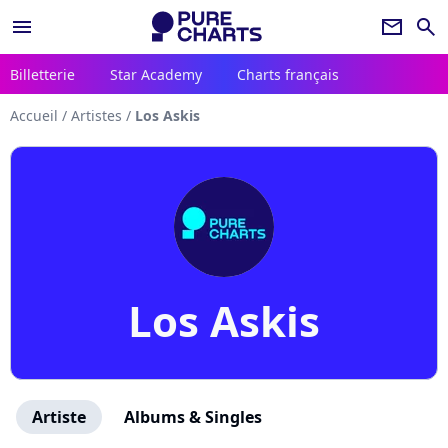
menu
newsletter
search
Billetterie
Star Academy
Charts français
Accueil
/
Artistes
/
Los Askis
Los Askis
Artiste
Albums & Singles