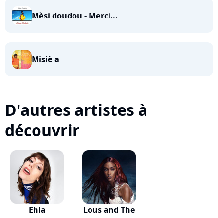
Mèsi doudou - Merci...
Misiè a
D'autres artistes à
découvrir
Ehla
Lous and The