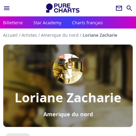
menu
newsletter
search
Billetterie
Star Academy
Charts français
Accueil
/
Artistes
/
Amerique du nord
/
Loriane Zacharie
Loriane Zacharie
Amerique du nord