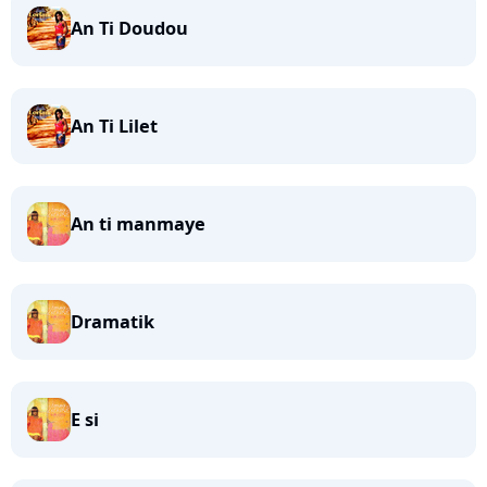
An Ti Doudou
An Ti Lilet
An ti manmaye
Dramatik
E si