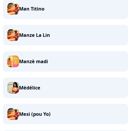
Man Titino
Manze La Lin
Manzè madi
Médélice
Mesi (pou Yo)