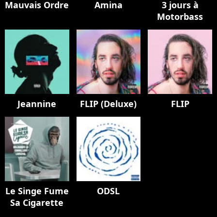
Mauvais Ordre
Amina
3 jours à
Motorbass
Jeannine
FLIP (Deluxe)
FLIP
Le Singe Fume
ODSL
Sa Cigarette