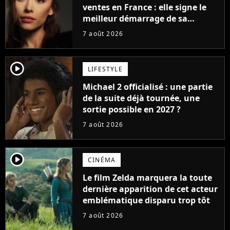
ventes en France : elle signe le
meilleur démarrage de sa
carrière avec son album Petal
7 août 2026
player2
LIFESTYLE
Michael 2 officialisé : une partie
de la suite déjà tournée, une
sortie possible en 2027 ?
7 août 2026
player2
CINÉMA
Le film Zelda marquera la toute
dernière apparition de cet acteur
emblématique disparu trop tôt
7 août 2026