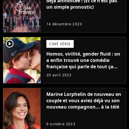
déjà annoncée ! (Et ce n'est pas
un simple pronostic)
14 décembre 2023
player2
CINÉ SÉRIE
Homos, virilité, gender fluid : on
a enfin trouvé une comédie
française qui parle de tout ça
sans être super ringarde
20 avril 2023
Marine Lorphelin de nouveau en
couple et vous aviez déjà vu son
nouveau compagnon... à la télé
9 octobre 2023