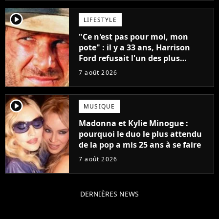
player2
LIFESTYLE
"Ce n'est pas pour moi, mon
pote" : il y a 33 ans, Harrison
Ford refusait l'un des plus
grands succès de tous les temps
7 août 2026
player2
MUSIQUE
Madonna et Kylie Minogue :
pourquoi le duo le plus attendu
de la pop a mis 25 ans à se faire
7 août 2026
DERNIÈRES NEWS