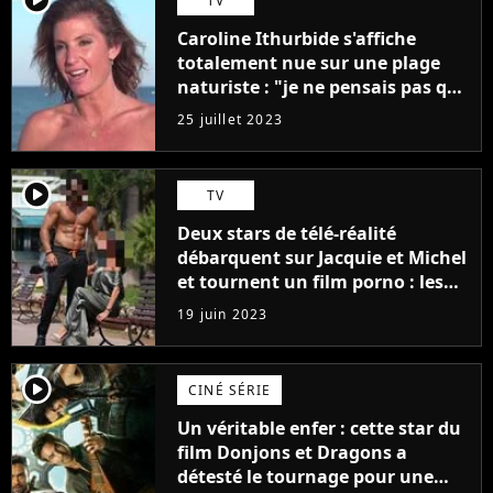
TV
Caroline Ithurbide s'affiche
totalement nue sur une plage
naturiste : "je ne pensais pas que
j'arriverais à le faire..."
25 juillet 2023
player2
TV
Deux stars de télé-réalité
débarquent sur Jacquie et Michel
et tournent un film porno : les
premières images du tournage
19 juin 2023
(exclu)
player2
CINÉ SÉRIE
Un véritable enfer : cette star du
film Donjons et Dragons a
détesté le tournage pour une