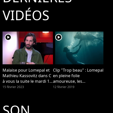
Mor
VIDÉOS
player2
player2
Malaise pour Lomepal et
Clip "Trop beau" : Lomepal
Mathieu Kassovitz dans C
en pleine folie
à vous la suite le mardi 14
amoureuse, les
février 2023 sur France 5
internautes crient au chef
15 février 2023
12 février 2019
d'oeuvre
SON