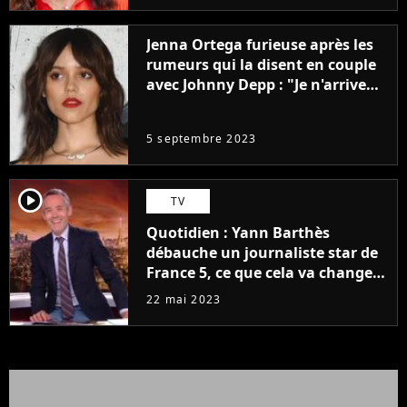
Jenna Ortega furieuse après les
rumeurs qui la disent en couple
avec Johnny Depp : "Je n'arrive
même pas..."
5 septembre 2023
player2
TV
Quotidien : Yann Barthès
débauche un journaliste star de
France 5, ce que cela va changer
à la rentrée
22 mai 2023