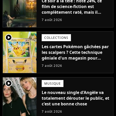
Ce soir à la télé : noté 24%, ce
film de science-fiction est
complètement raté, mais il
aurait pu être encore pire à
7 août 2026
cause de son acteur
player2
COLLECTIONS
Les cartes Pokémon gâchées par
les scalpers ? Cette technique
géniale d'un magasin pour
ruiner les revendeurs
7 août 2026
player2
MUSIQUE
Le nouveau single d'Angèle va
totalement dérouter le public, et
c'est une bonne chose
7 août 2026