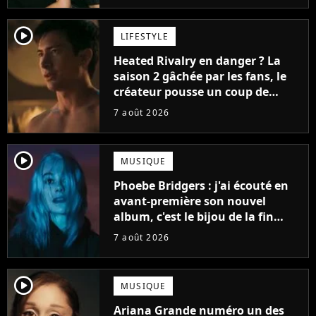
player2
LIFESTYLE
Heated Rivalry en danger ? La
saison 2 gâchée par les fans, le
créateur pousse un coup de
gueule
7 août 2026
player2
MUSIQUE
Phoebe Bridgers : j'ai écouté en
avant-première son nouvel
album, c'est le bijou de la fin
d'été
7 août 2026
player2
MUSIQUE
Ariana Grande numéro un des