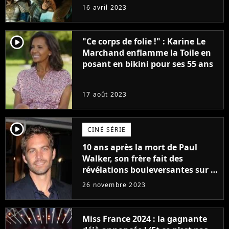
raison très spéciale
16 avril 2023
player2
"Ce corps de folie !" : Karine Le
Marchand enflamme la Toile en
posant en bikini pour ses 55 ans
17 août 2023
player2
CINÉ SÉRIE
10 ans après la mort de Paul
Walker, son frère fait des
révélations bouleversantes sur la
réaction des acteurs de Fast and
26 novembre 2023
Furious
Miss France 2024 : la gagnante