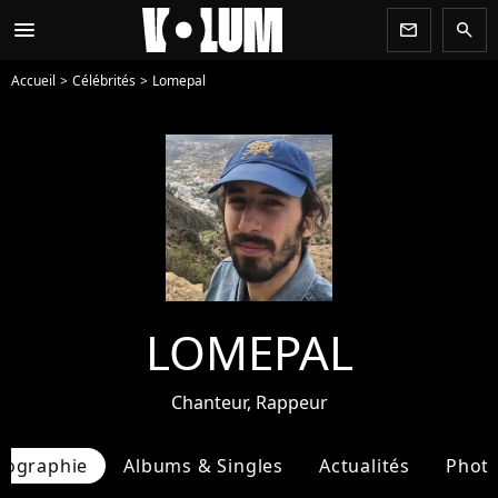
menu
newsletter
search
Accueil
Célébrités
Lomepal
LOMEPAL
Chanteur, Rappeur
iographie
Albums & Singles
Actualités
Phot