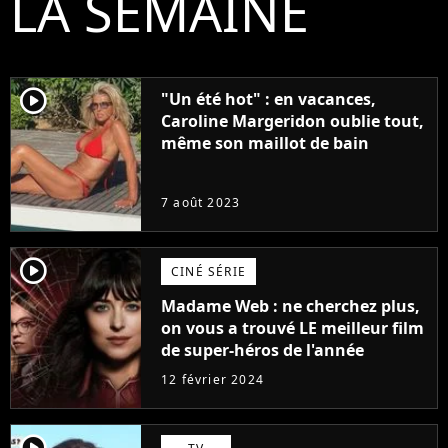
LA SEMAINE
player2
"Un été hot" : en vacances,
Caroline Margeridon oublie tout,
même son maillot de bain
7 août 2023
player2
CINÉ SÉRIE
Madame Web : ne cherchez plus,
on vous a trouvé LE meilleur film
de super-héros de l'année
12 février 2024
player2