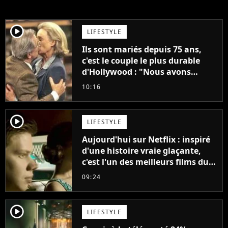
player2
LIFESTYLE
Ils sont mariés depuis 75 ans,
c'est le couple le plus durable
d'Hollywood : "Nous avons
avancé jour après jour, et les
10:16
jours se sont transformés en
décennies"
player2
LIFESTYLE
Aujourd'hui sur Netflix : inspiré
d'une histoire vraie glaçante,
c'est l'un des meilleurs films du
21ème siècle
09:24
player2
LIFESTYLE