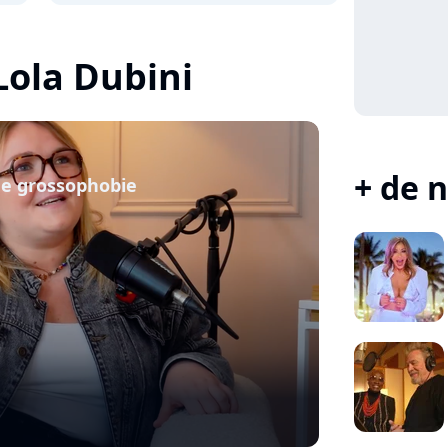
 Lola Dubini
+ de n
 de grossophobie