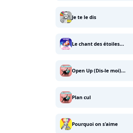
Je te le dis
Le chant des étoiles...
Open Up (Dis-le moi)...
Plan cul
Pourquoi on s'aime