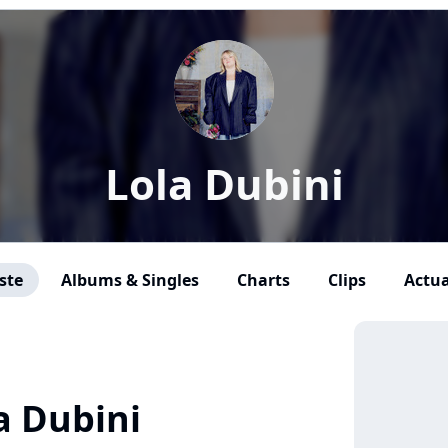
Lola Dubini
ste
Albums & Singles
Charts
Clips
Actua
a Dubini