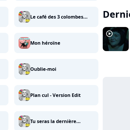
Dernie
Le café des 3 colombes...
player2
Mon héroïne
Oublie-moi
Plan cul - Version Edit
Tu seras la dernière...