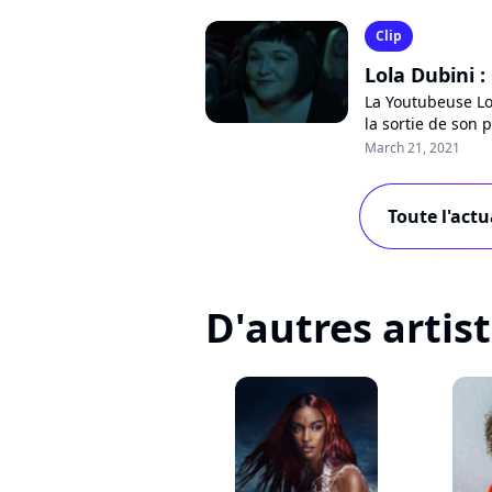
Clip
Lola Dubini :
La Youtubeuse Lo
la sortie de son p
Pour le clip de "P
March 21, 2021
Toute l'actu
D'autres artis