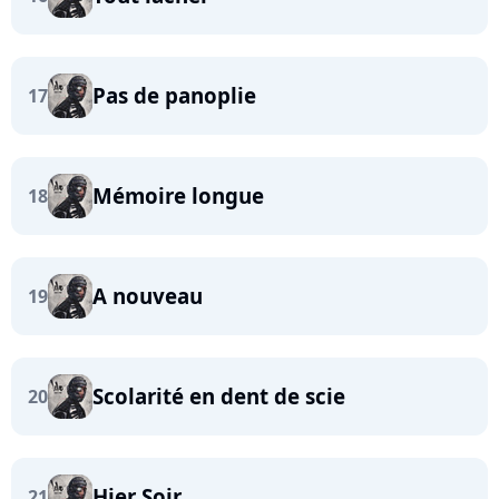
Pas de panoplie
17
Mémoire longue
18
A nouveau
19
Scolarité en dent de scie
20
Hier Soir
21