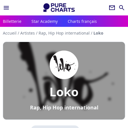
menu
newsletter
search
Billetterie
Star Academy
Charts français
Accueil
/
Artistes
/
Rap, Hip Hop international
/
Loko
Loko
Rap, Hip Hop international