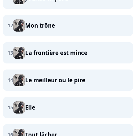
Mon trône
12
La frontière est mince
13
Le meilleur ou le pire
14
Elle
15
Tout lâcher
16