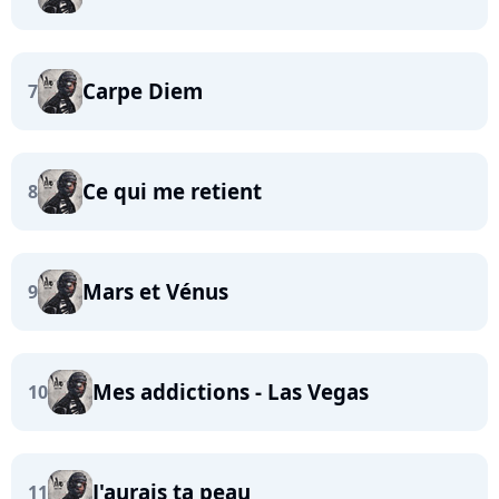
Carpe Diem
7
Ce qui me retient
8
Mars et Vénus
9
Mes addictions - Las Vegas
10
J'aurais ta peau
11