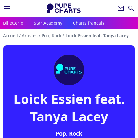
menu
newsletter
search
Billetterie
Star Academy
Charts français
Accueil
/
Artistes
/
Pop, Rock
/
Loick Essien feat. Tanya Lacey
Loick Essien feat.
Tanya Lacey
Pop, Rock