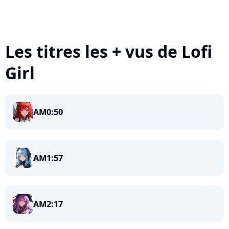
Les titres les + vus de Lofi
Girl
AM0:50
AM1:57
AM2:17