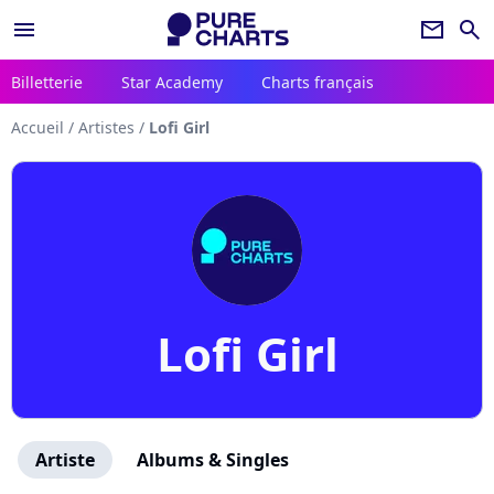
menu
newsletter
search
Billetterie
Star Academy
Charts français
Accueil
/
Artistes
/
Lofi Girl
Lofi Girl
Artiste
Albums & Singles