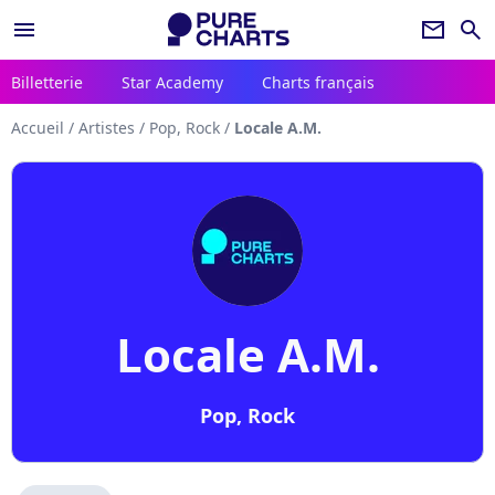
menu
newsletter
search
Billetterie
Star Academy
Charts français
Accueil
/
Artistes
/
Pop, Rock
/
Locale A.M.
Locale A.M.
Pop, Rock