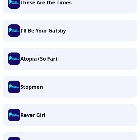
These Are the Times
I'll Be Your Gatsby
Atopia (So Far)
Stopmen
Raver Girl