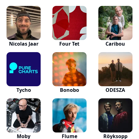
Nicolas Jaar
Four Tet
Caribou
Tycho
Bonobo
ODESZA
Moby
Flume
Röyksopp