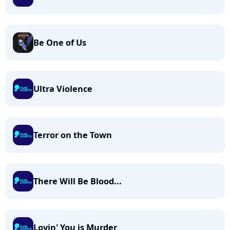
Be One of Us
Ultra Violence
Terror on the Town
There Will Be Blood...
Lovin' You is Murder