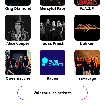
King Diamond
Mercyful Fate
W.A.S.P.
Alice Cooper
Judas Priest
Dokken
Queensrÿche
Raven
Savatage
Voir tous les artistes