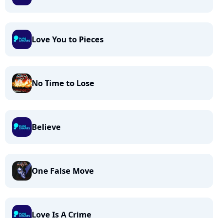
Love You to Pieces
No Time to Lose
Believe
One False Move
Love Is A Crime