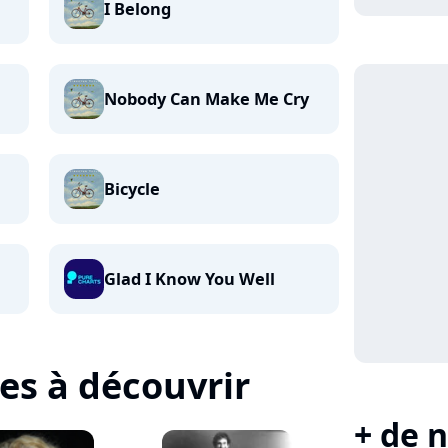
I Belong
Nobody Can Make Me Cry
Bicycle
Glad I Know You Well
tes à découvrir
+ de n