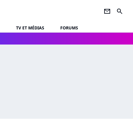
newsletter
search
TV ET MÉDIAS
FORUMS