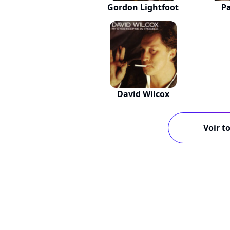
Gordon Lightfoot
P
David Wilcox
Voir to