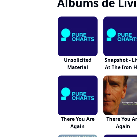
Albums de Liv
Unsolicited
Snapshot - Li
Material
At The Iron H.
There You Are
There You A
Again
Again