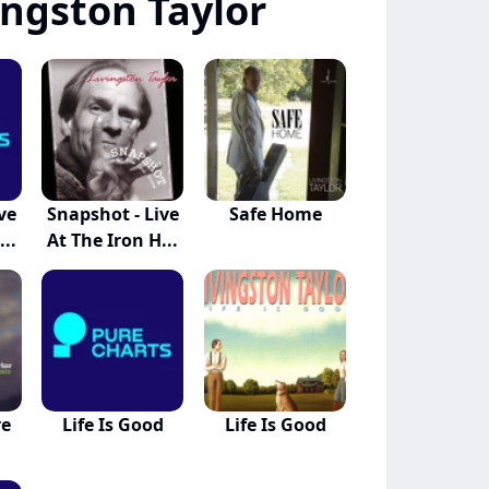
ingston Taylor
ve
Snapshot - Live
Safe Home
..
At The Iron H...
re
Life Is Good
Life Is Good