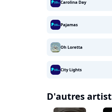
Carolina Day
Pajamas
Oh Loretta
City Lights
D'autres artis